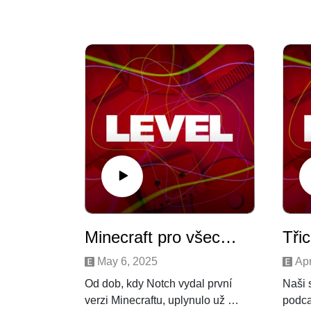
Minecraft pro všechny generace
May 6, 2025
Apr
Od dob, kdy Notch vydal první
Naši 
verzi Minecraftu, uplynulo už víc
podca