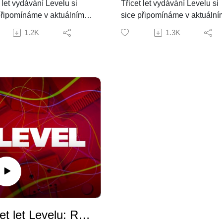
 let vydávání Levelu si
Třicet let vydávání Levelu si
Poláček
připomínáme v aktuálním
sice připomínáme v aktuální
3. Zdeněk Princ & Michal
čísle, ale už dlouho jsme
341. čísle, ale už dlouho jsm
Křivský
1.2K
1.3K
jasno v tom, že nemůže
měli jasno v tom, že nemůže
4. Honza Olejník & Karel Dr
t jen u toho. Do našeho
zůstat jen u toho. Do našeho
5. Lukáš Grygar & Jarda
stu jsme si proto postupně
podcastu jsme si proto post
Möwald
i lidi, kteří se kolem
pozvali lidi, kteří se kolem
6. Martin Bach & Pavel
u během těch posledních
Levelu během těch poslední
Dobrovský
i let točili (a mnozí se stále
třiceti let točili (a mnozí se st
7. Michal Rybka & Dan Vávr
 a probrali jsme všechno, na
točí) a probrali jsme všechno
Lukáš Macura
 naše věkem zamlžené
co si naše věkem zamlžené
8. Lukáš Codr & Vašek Vlče
 vzpomněly.
hlavy vzpomněly.
9. Honza Horčík & Martin
ším díle našeho
Dvojici, která nastoupila na
Žemlička
lgického vzpomínání se
značky při natáčení dalšího d
10. Bonusový grafický díl: Pe
moderátora chopil Petr
spojuje mnohé - koneckonců
"Memory" Dragoun & Honza
ek a na "druhou stranu"
mimo LEVEL spolupracují
Diblík & Gobák
ohl usednout Martin Bach
dodnes. My jsme se ale
lu s ním i Pavel
věnovali samozřejmě hlavně
Video verzi podcastu najdet
Třicet let Levelu: Radek Friedrich & Petr Poláček
vský. Povídali jsme si
Level TV. Lukáš Grygar a Ja