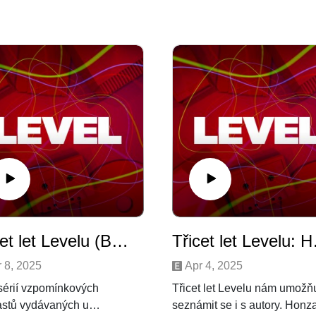
Třicet let Levelu (Bonusový grafický díl): Petr "Memory" Dragoun & Honza Diblík & Tonda Hejl & Gobák
Třicet let
 8, 2025
Apr 4, 2025
sérií vzpomínkových
Třicet let Levelu nám umožň
stů vydávaných u
seznámit se i s autory. Honz