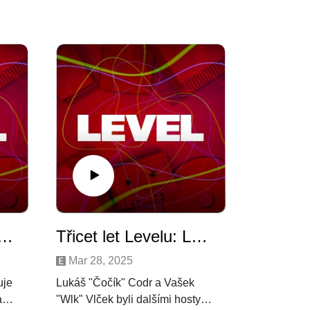
 Levelu: Honza Horčík & Martin Žemlička
Třicet let Levelu: Lukáš Codr & Václav Vlček
Mar 28, 2025
uje
Lukáš "Čočík" Codr a Vašek
a
"Wlk" Vlček byli dalšími hosty